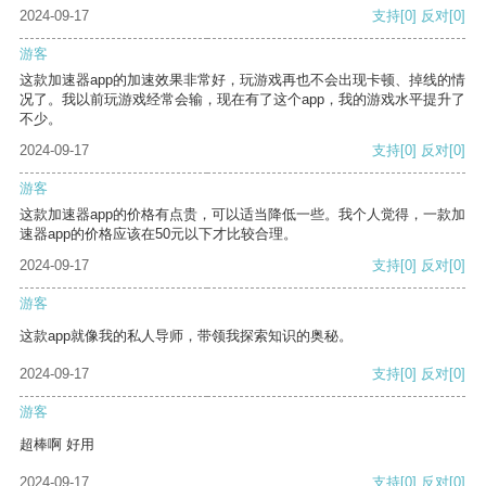
2024-09-17
支持
[0]
反对
[0]
游客
这款加速器app的加速效果非常好，玩游戏再也不会出现卡顿、掉线的情
况了。我以前玩游戏经常会输，现在有了这个app，我的游戏水平提升了
不少。
2024-09-17
支持
[0]
反对
[0]
游客
这款加速器app的价格有点贵，可以适当降低一些。我个人觉得，一款加
速器app的价格应该在50元以下才比较合理。
2024-09-17
支持
[0]
反对
[0]
游客
这款app就像我的私人导师，带领我探索知识的奥秘。
2024-09-17
支持
[0]
反对
[0]
游客
超棒啊 好用
2024-09-17
支持
[0]
反对
[0]