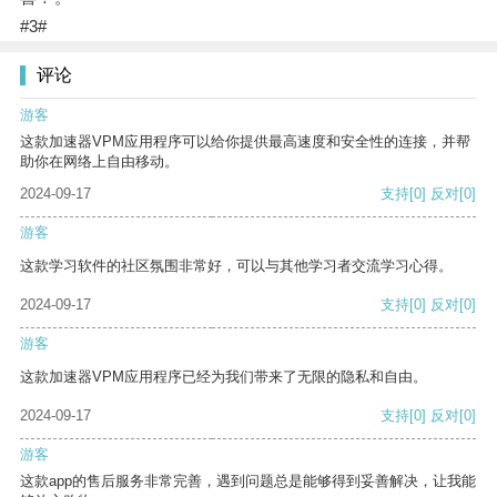
#3#
评论
游客
这款加速器VPM应用程序可以给你提供最高速度和安全性的连接，并帮
助你在网络上自由移动。
2024-09-17
支持
[0]
反对
[0]
游客
这款学习软件的社区氛围非常好，可以与其他学习者交流学习心得。
2024-09-17
支持
[0]
反对
[0]
游客
这款加速器VPM应用程序已经为我们带来了无限的隐私和自由。
2024-09-17
支持
[0]
反对
[0]
游客
这款app的售后服务非常完善，遇到问题总是能够得到妥善解决，让我能