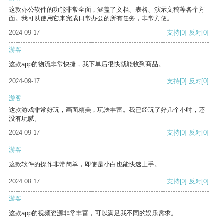
这款办公软件的功能非常全面，涵盖了文档、表格、演示文稿等各个方
面。我可以使用它来完成日常办公的所有任务，非常方便。
2024-09-17
支持
[0]
反对
[0]
游客
这款app的物流非常快捷，我下单后很快就能收到商品。
2024-09-17
支持
[0]
反对
[0]
游客
这款游戏非常好玩，画面精美，玩法丰富。我已经玩了好几个小时，还
没有玩腻。
2024-09-17
支持
[0]
反对
[0]
游客
这款软件的操作非常简单，即使是小白也能快速上手。
2024-09-17
支持
[0]
反对
[0]
游客
这款app的视频资源非常丰富，可以满足我不同的娱乐需求。