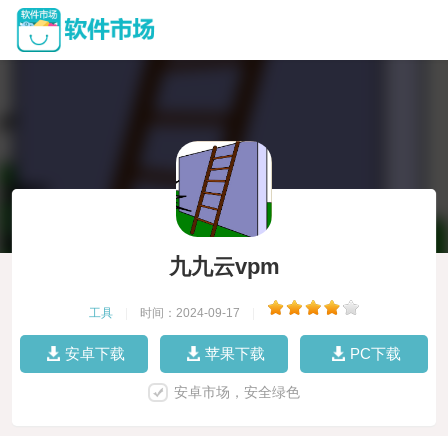
九九云vpm
工具
|
时间：2024-09-17
|
安卓下载
苹果下载
PC下载
安卓市场，安全绿色