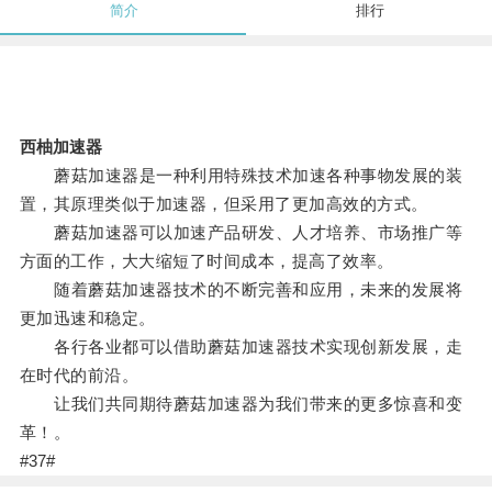
简介
排行
西柚加速器
蘑菇加速器是一种利用特殊技术加速各种事物发展的装
置，其原理类似于加速器，但采用了更加高效的方式。
蘑菇加速器可以加速产品研发、人才培养、市场推广等
方面的工作，大大缩短了时间成本，提高了效率。
随着蘑菇加速器技术的不断完善和应用，未来的发展将
更加迅速和稳定。
各行各业都可以借助蘑菇加速器技术实现创新发展，走
在时代的前沿。
让我们共同期待蘑菇加速器为我们带来的更多惊喜和变
革！。
#37#