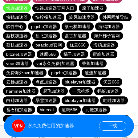
快连加速器
快连加速器官网入口
原子加速器
快鸭加速器
快柠檬加速器
旋风加速度器
外网网址导航
软件中心
pigcha加速器
纵云梯加速器
海鸥加速器
荔枝加速器
起飞加速器
盘古加速器
海外梯子官网
荔枝加速器
baacloud官网
优云666
海鸥加速器
bitznet加速器
速鹰666
橘子加速器
蜜蜂加速器
veee加速器
vp(永久免费)加速器
香蕉加速器
免费海外pvn加速器
pigcha加速器
速连加速器
云梯加速器
点点加速器
bluelayer加速器
优云666
hammer加速器
起飞加速器
一元机场
蚂蚁加速器
白鲸加速器
暴雪加速器
bluelayer加速器
哇哇加速器
番石榴加速器
hidecat
速鹰666
元链加速器
番石榴加速器
红海pro官网
闪电猫加速器
西柚加速器
永久免费使用的加速器
下载
0.117241s
首页
安卓
苹果
排行
推荐