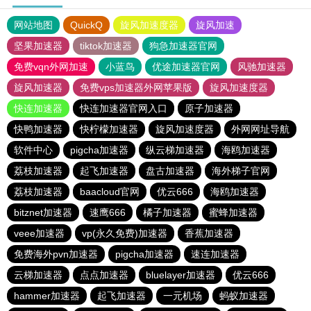
网站地图
QuickQ
旋风加速度器
旋风加速
坚果加速器
tiktok加速器
狗急加速器官网
免费vqn外网加速
小蓝鸟
优途加速器官网
风驰加速器
旋风加速器
免费vps加速器外网苹果版
旋风加速度器
快连加速器
快连加速器官网入口
原子加速器
快鸭加速器
快柠檬加速器
旋风加速度器
外网网址导航
软件中心
pigcha加速器
纵云梯加速器
海鸥加速器
荔枝加速器
起飞加速器
盘古加速器
海外梯子官网
荔枝加速器
baacloud官网
优云666
海鸥加速器
bitznet加速器
速鹰666
橘子加速器
蜜蜂加速器
veee加速器
vp(永久免费)加速器
香蕉加速器
免费海外pvn加速器
pigcha加速器
速连加速器
云梯加速器
点点加速器
bluelayer加速器
优云666
hammer加速器
起飞加速器
一元机场
蚂蚁加速器