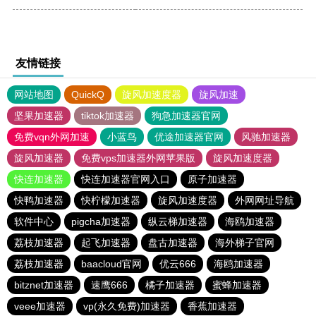
友情链接
网站地图
QuickQ
旋风加速度器
旋风加速
坚果加速器
tiktok加速器
狗急加速器官网
免费vqn外网加速
小蓝鸟
优途加速器官网
风驰加速器
旋风加速器
免费vps加速器外网苹果版
旋风加速度器
快连加速器
快连加速器官网入口
原子加速器
快鸭加速器
快柠檬加速器
旋风加速度器
外网网址导航
软件中心
pigcha加速器
纵云梯加速器
海鸥加速器
荔枝加速器
起飞加速器
盘古加速器
海外梯子官网
荔枝加速器
baacloud官网
优云666
海鸥加速器
bitznet加速器
速鹰666
橘子加速器
蜜蜂加速器
veee加速器
vp(永久免费)加速器
香蕉加速器