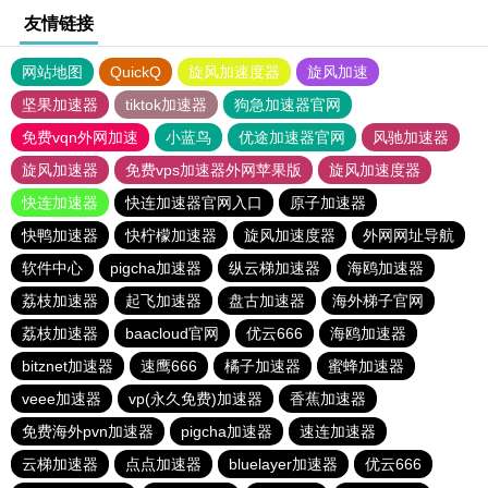
友情链接
网站地图
QuickQ
旋风加速度器
旋风加速
坚果加速器
tiktok加速器
狗急加速器官网
免费vqn外网加速
小蓝鸟
优途加速器官网
风驰加速器
旋风加速器
免费vps加速器外网苹果版
旋风加速度器
快连加速器
快连加速器官网入口
原子加速器
快鸭加速器
快柠檬加速器
旋风加速度器
外网网址导航
软件中心
pigcha加速器
纵云梯加速器
海鸥加速器
荔枝加速器
起飞加速器
盘古加速器
海外梯子官网
荔枝加速器
baacloud官网
优云666
海鸥加速器
bitznet加速器
速鹰666
橘子加速器
蜜蜂加速器
veee加速器
vp(永久免费)加速器
香蕉加速器
免费海外pvn加速器
pigcha加速器
速连加速器
云梯加速器
点点加速器
bluelayer加速器
优云666