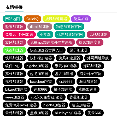
友情链接
网站地图
QuickQ
旋风加速度器
旋风加速
坚果加速器
tiktok加速器
狗急加速器官网
免费vqn外网加速
小蓝鸟
优途加速器官网
风驰加速器
旋风加速器
免费vps加速器外网苹果版
旋风加速度器
快连加速器
快连加速器官网入口
原子加速器
快鸭加速器
快柠檬加速器
旋风加速度器
外网网址导航
软件中心
pigcha加速器
纵云梯加速器
海鸥加速器
荔枝加速器
起飞加速器
盘古加速器
海外梯子官网
荔枝加速器
baacloud官网
优云666
海鸥加速器
bitznet加速器
速鹰666
橘子加速器
蜜蜂加速器
veee加速器
vp(永久免费)加速器
香蕉加速器
免费海外pvn加速器
pigcha加速器
速连加速器
云梯加速器
点点加速器
bluelayer加速器
优云666