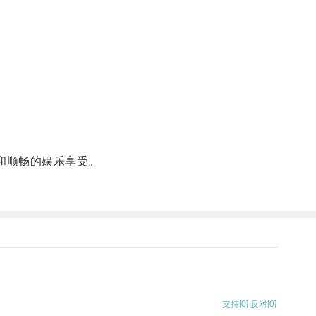
和顺畅的娱乐享受。
支持
[0]
反对
[0]