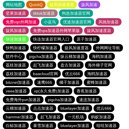
网站地图
QuickQ
旋风加速度器
旋风加速
坚果加速器
tiktok加速器
狗急加速器官网
免费vqn外网加速
小蓝鸟
优途加速器官网
风驰加速器
旋风加速器
免费vps加速器外网苹果版
旋风加速度器
快连加速器
快连加速器官网入口
原子加速器
快鸭加速器
快柠檬加速器
旋风加速度器
外网网址导航
软件中心
pigcha加速器
纵云梯加速器
海鸥加速器
荔枝加速器
起飞加速器
盘古加速器
海外梯子官网
荔枝加速器
baacloud官网
优云666
海鸥加速器
bitznet加速器
速鹰666
橘子加速器
蜜蜂加速器
veee加速器
vp(永久免费)加速器
香蕉加速器
免费海外pvn加速器
pigcha加速器
速连加速器
云梯加速器
点点加速器
bluelayer加速器
优云666
hammer加速器
起飞加速器
一元机场
蚂蚁加速器
白鲸加速器
暴雪加速器
bluelayer加速器
哇哇加速器