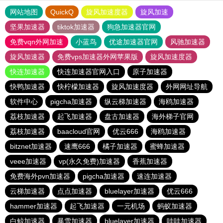
网站地图
QuickQ
旋风加速度器
旋风加速
坚果加速器
tiktok加速器
狗急加速器官网
免费vqn外网加速
小蓝鸟
优途加速器官网
风驰加速器
旋风加速器
免费vps加速器外网苹果版
旋风加速度器
快连加速器
快连加速器官网入口
原子加速器
快鸭加速器
快柠檬加速器
旋风加速度器
外网网址导航
软件中心
pigcha加速器
纵云梯加速器
海鸥加速器
荔枝加速器
起飞加速器
盘古加速器
海外梯子官网
荔枝加速器
baacloud官网
优云666
海鸥加速器
bitznet加速器
速鹰666
橘子加速器
蜜蜂加速器
veee加速器
vp(永久免费)加速器
香蕉加速器
免费海外pvn加速器
pigcha加速器
速连加速器
云梯加速器
点点加速器
bluelayer加速器
优云666
hammer加速器
起飞加速器
一元机场
蚂蚁加速器
白鲸加速器
暴雪加速器
bluelayer加速器
哇哇加速器