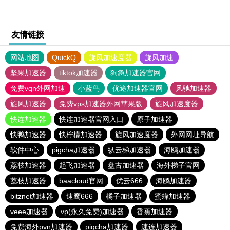
友情链接
网站地图
QuickQ
旋风加速度器
旋风加速
坚果加速器
tiktok加速器
狗急加速器官网
免费vqn外网加速
小蓝鸟
优途加速器官网
风驰加速器
旋风加速器
免费vps加速器外网苹果版
旋风加速度器
快连加速器
快连加速器官网入口
原子加速器
快鸭加速器
快柠檬加速器
旋风加速度器
外网网址导航
软件中心
pigcha加速器
纵云梯加速器
海鸥加速器
荔枝加速器
起飞加速器
盘古加速器
海外梯子官网
荔枝加速器
baacloud官网
优云666
海鸥加速器
bitznet加速器
速鹰666
橘子加速器
蜜蜂加速器
veee加速器
vp(永久免费)加速器
香蕉加速器
免费海外pvn加速器
pigcha加速器
速连加速器