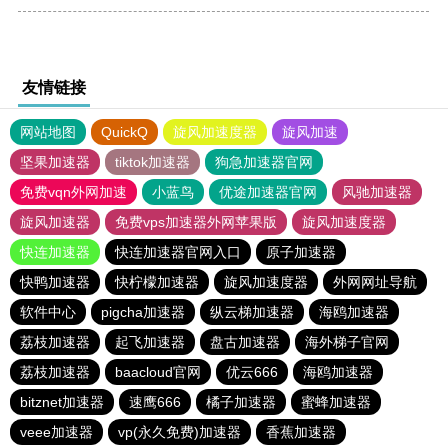
友情链接
网站地图
QuickQ
旋风加速度器
旋风加速
坚果加速器
tiktok加速器
狗急加速器官网
免费vqn外网加速
小蓝鸟
优途加速器官网
风驰加速器
旋风加速器
免费vps加速器外网苹果版
旋风加速度器
快连加速器
快连加速器官网入口
原子加速器
快鸭加速器
快柠檬加速器
旋风加速度器
外网网址导航
软件中心
pigcha加速器
纵云梯加速器
海鸥加速器
荔枝加速器
起飞加速器
盘古加速器
海外梯子官网
荔枝加速器
baacloud官网
优云666
海鸥加速器
bitznet加速器
速鹰666
橘子加速器
蜜蜂加速器
veee加速器
vp(永久免费)加速器
香蕉加速器