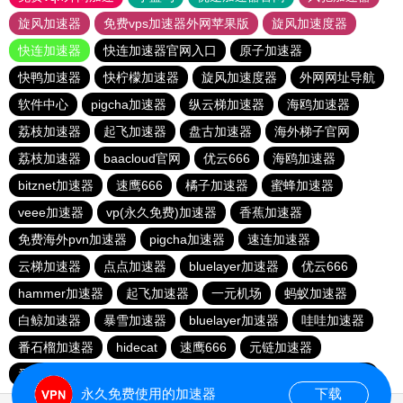
旋风加速器
免费vps加速器外网苹果版
旋风加速度器
快连加速器
快连加速器官网入口
原子加速器
快鸭加速器
快柠檬加速器
旋风加速度器
外网网址导航
软件中心
pigcha加速器
纵云梯加速器
海鸥加速器
荔枝加速器
起飞加速器
盘古加速器
海外梯子官网
荔枝加速器
baacloud官网
优云666
海鸥加速器
bitznet加速器
速鹰666
橘子加速器
蜜蜂加速器
veee加速器
vp(永久免费)加速器
香蕉加速器
免费海外pvn加速器
pigcha加速器
速连加速器
云梯加速器
点点加速器
bluelayer加速器
优云666
hammer加速器
起飞加速器
一元机场
蚂蚁加速器
白鲸加速器
暴雪加速器
bluelayer加速器
哇哇加速器
番石榴加速器
hidecat
速鹰666
元链加速器
番石榴加速器
红海pro官网
闪电猫加速器
西柚加速器
永久免费使用的加速器
下载