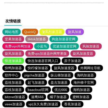
友情链接
网站地图
QuickQ
旋风加速度器
旋风加速
坚果加速器
tiktok加速器
狗急加速器官网
免费vqn外网加速
小蓝鸟
优途加速器官网
风驰加速器
旋风加速器
免费vps加速器外网苹果版
旋风加速度器
快连加速器
快连加速器官网入口
原子加速器
快鸭加速器
快柠檬加速器
旋风加速度器
外网网址导航
软件中心
pigcha加速器
纵云梯加速器
海鸥加速器
荔枝加速器
起飞加速器
盘古加速器
海外梯子官网
荔枝加速器
baacloud官网
优云666
海鸥加速器
bitznet加速器
速鹰666
橘子加速器
蜜蜂加速器
veee加速器
vp(永久免费)加速器
香蕉加速器