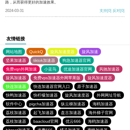
路，从而获得更好的加速效果。
2024-03-31
支持
[0]
反对
[0]
友情链接
网站地图
QuickQ
旋风加速度器
旋风加速
坚果加速器
tiktok加速器
狗急加速器官网
免费vqn外网加速
小蓝鸟
优途加速器官网
风驰加速器
旋风加速器
免费vps加速器外网苹果版
旋风加速度器
快连加速器
快连加速器官网入口
原子加速器
快鸭加速器
快柠檬加速器
旋风加速度器
外网网址导航
软件中心
pigcha加速器
纵云梯加速器
海鸥加速器
荔枝加速器
起飞加速器
盘古加速器
海外梯子官网
荔枝加速器
baacloud官网
优云666
海鸥加速器