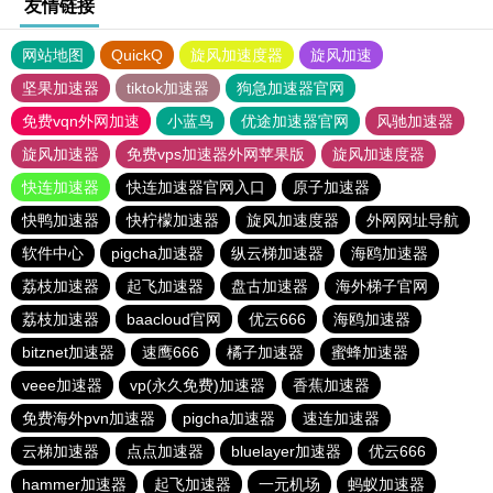
友情链接
网站地图
QuickQ
旋风加速度器
旋风加速
坚果加速器
tiktok加速器
狗急加速器官网
免费vqn外网加速
小蓝鸟
优途加速器官网
风驰加速器
旋风加速器
免费vps加速器外网苹果版
旋风加速度器
快连加速器
快连加速器官网入口
原子加速器
快鸭加速器
快柠檬加速器
旋风加速度器
外网网址导航
软件中心
pigcha加速器
纵云梯加速器
海鸥加速器
荔枝加速器
起飞加速器
盘古加速器
海外梯子官网
荔枝加速器
baacloud官网
优云666
海鸥加速器
bitznet加速器
速鹰666
橘子加速器
蜜蜂加速器
veee加速器
vp(永久免费)加速器
香蕉加速器
免费海外pvn加速器
pigcha加速器
速连加速器
云梯加速器
点点加速器
bluelayer加速器
优云666
hammer加速器
起飞加速器
一元机场
蚂蚁加速器